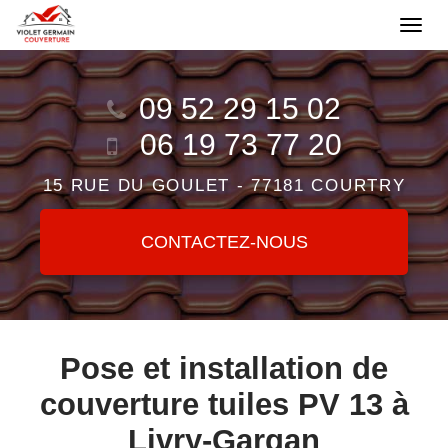
Aller
Togg
au
navi
contenu
09 52 29 15 02
principal
06 19 73 77 20
15 RUE DU GOULET -
77181 COURTRY
CONTACTEZ-
NOUS
Pose et installation de
couverture tuiles PV 13 à
Livry-Gargan